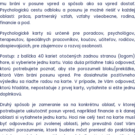
mu bráni v posune vpred a spôsob ako sa vpred dostať.
Psychologickú cestu odbloku a posunu je možné riešiť v každej
oblasti: práca, partnerský vzťah, vzťahy všeobecne, rodina,
financie a pod.
Psychologické karty sú určené pre poradcov, psychológov,
terapeutov, špeciálnych pracovníkov, koučov, učiteľov, rodičov,
dospievajúcich, pre záujemcov o rozvoj osobnosti.
Postup: z balíčka 40 kariet otočených zadnou stranou (logom)
hore, si vyberiete jednu kartu. Vaša duša pritiahne takú odpoveď,
ktorú potrebujete poznať, aby ste porozumeli bloku/prekážke,
ktorá Vám bráni posunu vpred. Pre dosiahnutie pozitívneho
výsledku sa riaďte radou na karte. V prípade, že Vám odpoveď,
ktorú hľadáte, nepostačuje z prvej karty, vytiahnite si ešte jednu
doplnkovú.
Druhý spôsob je zameranie sa na konkrétnu oblasť, v ktorej
potrebujete uskutočniť posun vpred, napríklad financie a k danej
oblasti si vytiahnete jednu kartu. Hoci nie celý text na karte musí
byť odpoveďou pri zvolenej oblasti, jeho prevažná časť Vám
umožní porozumenie, ktoré budete môcť preniesť do praktickej